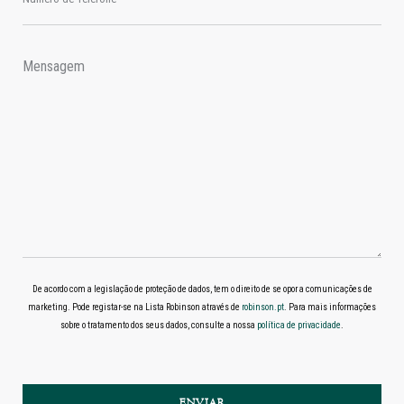
De acordo com a legislação de proteção de dados, tem o direito de se opor a comunicações de
marketing. Pode registar-se na Lista Robinson através de
robinson.pt
. Para mais informações
sobre o tratamento dos seus dados, consulte a nossa
política de privacidade
.