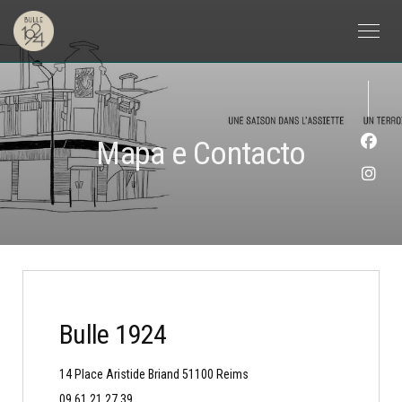
Mapa e Contacto
Face
Inst
Bulle 1924
((abre numa nova janela))
14 Place Aristide Briand 51100 Reims
09 61 21 27 39