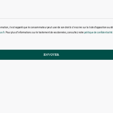
ommation, il est rappelé que le consommateur peut user de son droit à s'inscrire sur la liste d'opposition au
uv.fr
. Pour plus d'informations sur le traitement de vos données, consultez notre
politique de confidentialité