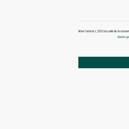
Selon l'article L.223-2 du code de la cons
bloctel.go