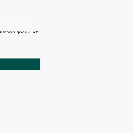
 démarchage téléphonique Bloctel :
.