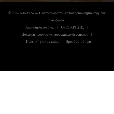
© 2026 Bulle 1924 — Η ιστοσελίδα του εστιατορίου δημιουργήθηκε
((ανοίγει σε νέο παράθυρο))
από
Zenchef
Αποποίηση ευθύνης
ΌΡΟΙ ΧΡΉΣΗΣ
((ανοίγει σε νέο παράθυρο))
((ανοίγει σε νέο παράθυρο
Πολιτική προστασίας προσωπικών δεδομένων
((ανοίγει σε νέο παράθυρο))
Πολιτική για τα cookies
Προσβασιμότητα
((ανοίγει σε νέο παράθυρο))
((ανοίγει σε νέο παράθυρ