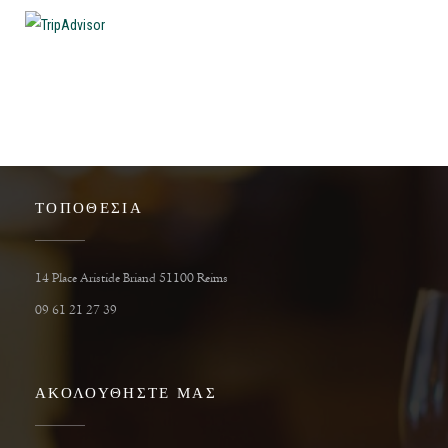
ΤΟΠΟΘΕΣΊΑ
((ανοίγει σε νέο παράθυρο))
14 Place Aristide Briand 51100 Reims
09 61 21 27 39
ΑΚΟΛΟΥΘΉΣΤΕ ΜΑΣ