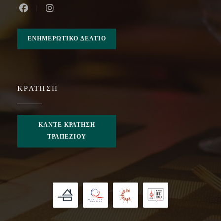
Facebook ((ανοίγει σε νέο παράθυρο))
Instagram ((ανοίγει σε νέο παράθυρο))
ΕΝΗΜΕΡΩΤΙΚΌ ΔΕΛΤΊΟ
ΚΡΆΤΗΣΗ
ΚΆΝΤΕ ΚΡΆΤΗΣΗ
ΤΡΑΠΕΖΙΟΎ