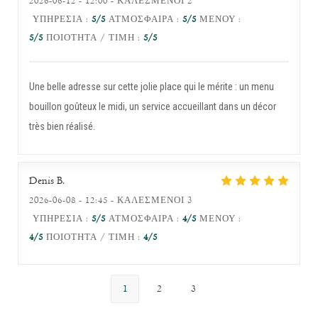
2026-06-12
- 12:00 - ΚΑΛΕΣΜΈΝΟΙ 2
ΥΠΗΡΕΣΊΑ
:
5
/5
ΑΤΜΌΣΦΑΙΡΑ
:
5
/5
ΜΕΝΟΎ
:
5
/5
ΠΟΙΌΤΗΤΑ / ΤΙΜΉ
:
5
/5
Une belle adresse sur cette jolie place qui le mérite : un menu
bouillon goûteux le midi, un service accueillant dans un décor
très bien réalisé.
Denis
B
2026-06-08
- 12:45 - ΚΑΛΕΣΜΈΝΟΙ 3
ΥΠΗΡΕΣΊΑ
:
5
/5
ΑΤΜΌΣΦΑΙΡΑ
:
4
/5
ΜΕΝΟΎ
:
4
/5
ΠΟΙΌΤΗΤΑ / ΤΙΜΉ
:
4
/5
1
2
3