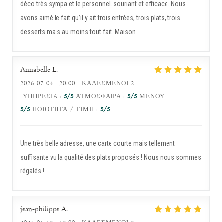
déco très sympa et le personnel, souriant et efficace. Nous
avons aimé le fait qu’il y ait trois entrées, trois plats, trois
desserts mais au moins tout fait. Maison
Annabelle
L
2026-07-04
- 20:00 - ΚΑΛΕΣΜΈΝΟΙ 2
ΥΠΗΡΕΣΊΑ
:
5
/5
ΑΤΜΌΣΦΑΙΡΑ
:
5
/5
ΜΕΝΟΎ
:
5
/5
ΠΟΙΌΤΗΤΑ / ΤΙΜΉ
:
5
/5
Une très belle adresse, une carte courte mais tellement
suffisante vu la qualité des plats proposés ! Nous nous sommes
régalés !
jean-philippe
A