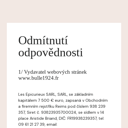
Odmítnutí
odpovědnosti
1/ Vydavatel webových stránek
www.bulle1924.fr
Les Epicurieux SARL, SARL, se základním
kapitálem 7 500 € euro, zapsaná v Obchodním
a firemním rejstříku Reims pod číslem 938 239
357, Siret č. 93823935700024, se sídlem v 14
place Aristide Briand, DIČ: FR19938239357, tel:
09 61 21 27 39, email: